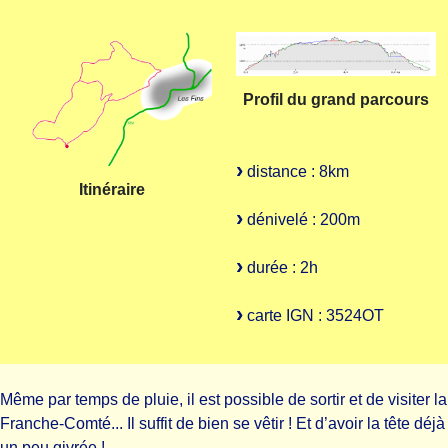
Profil du grand parcours
distance : 8km
Itinéraire
dénivelé : 200m
durée : 2h
carte IGN : 3524OT
Même par temps de pluie, il est possible de sortir et de visiter la
Franche-Comté... Il suffit de bien se vêtir ! Et d’avoir la tête déjà
un peu givrée !