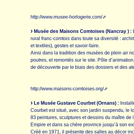
http://www.musee-horlogerie.com/
Musée des Maisons Comtoises (Nancray ) :
L
rural franc-comtois dans toute sa diversité : arch
et textiles), gestes et savoir-faire.
Ainsi dans la tradition des musées de plein air 
poutres, et remontés sur le site. Pôle d’animati
de découverte par le biais des dossiers et des a
http://www.maisons-comtoises.org/
Le Musée Gustave Courbet (Ornans) :
Instal
Courbet est situé, avec son jardin suspendu, le lo
83 peintures, sculptures et dessins du maître de 
Empire et dans sa chère province jusqu’à son exi
Créé en 1971, il présente des salles au décor i