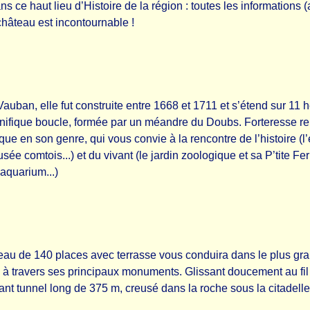
 ce haut lieu d’Histoire de la région : toutes les informations (a
hâteau est incontournable !
uban, elle fut construite entre 1668 et 1711 et s’étend sur 11 
nifique boucle, formée par un méandre du Doubs. Forteresse re
ique en son genre, qui vous convie à la rencontre de l’histoire (l
usée comtois...) et du vivant (le jardin zoologique et sa P’tite 
’aquarium...)
au de 140 places avec terrasse vous conduira dans le plus gran
cité à travers ses principaux monuments. Glissant doucement au fi
nant tunnel long de 375 m, creusé dans la roche sous la citade