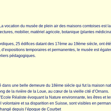
a vocation du musée de plein air des maisons comtoises est la 
itectures, mobilier, matériel agricole, botanique (plantes médicin
nordiques, 25 édifices datant des 17ème au 19ème siècle, ont été
on, d’expositions temporaires et permanentes, le musée est égal
teliers pédagogiques.
lé dans une belle demeure du 18ème siècle qui fut la maison nat
ng de la rivière de la Loue, au cœur de la vieille cité d’Ornans.
l’Ecole Réaliste évoquant la Nature environnante, les êtres et l
l volontaire et sa disparition en Suisse, sont visibles en perm
nchangé depuis l’époque de Courbet