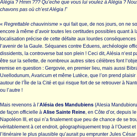
Alégia ? Hmm ??? Qu’eche que vous lui voulez à Alégia ? Nou
chavons pas où ch’est Alégia !
"
«
Regrettable chauvinisme
» qui fait que, de nos jours, on ne so
encore à même d’avoir toutes les certitudes possibles quant à l
localisation précise de cette défaite aux lourdes conséquences
l‘avenir de la Gaule. Séquanes contre Eduens, archéologie offic
dissidents, la controverse bat son plein ! Ceci dit, Alésia n‘est p
être sur la sellette, de nombreux autres sites célèbres font l‘obj
remise en question : Gergovie, en premier lieu, mais aussi Bibr
Uxellodunum, Avaricum et même Lutèce, que l’on prend plaisir
autour de l’Île de la Cité et qui risque fort de se retrouver à Nant
ou l’autre !
Mais revenons à l’
Alésia des Mandubiens
(Alesia Mandubioru
de façon officielle à
Alise Sainte Reine
, en Côte d’or, depuis l
Napoléon III, et qui n’a finalement que peu de chance de se tro
véritablement à cet endroit, géographiquement trop à l’Ouest et 
l’itinéraire le plus plausible qu’aurait pu emprunter Jules César