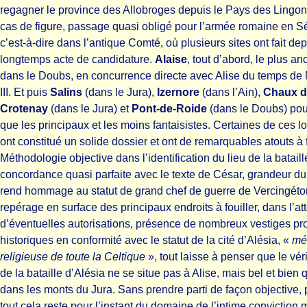
regagner le province des Allobroges depuis le Pays des Lingo
cas de figure, passage quasi obligé pour l’armée romaine en S
c’est-à-dire dans l’antique Comté, où plusieurs sites ont fait de
longtemps acte de candidature.
Alaise
, tout d’abord, le plus an
dans le Doubs, en concurrence directe avec Alise du temps de
III. Et puis
Salins
(dans le Jura),
Izernore
(dans l’Ain),
Chaux d
Crotenay
(dans le Jura) et
Pont-de-Roide
(dans le Doubs) pour
que les principaux et les moins fantaisistes. Certaines de ces l
ont constitué un solide dossier et ont de remarquables atouts à f
Méthodologie objective dans l’identification du lieu de la bataill
concordance quasi parfaite avec le texte de César, grandeur du 
rend hommage au statut de grand chef de guerre de Vercingétor
repérage en surface des principaux endroits à fouiller, dans l’at
d’éventuelles autorisations, présence de nombreux vestiges pro
historiques en conformité avec le statut de la cité d’Alésia, «
mé
religieuse de toute la Celtique
», tout laisse à penser que le véri
de la bataille d’Alésia ne se situe pas à Alise, mais bel et bien 
dans les monts du Jura. Sans prendre parti de façon objective,
tout cela reste pour l’instant du domaine de l’intime conviction 