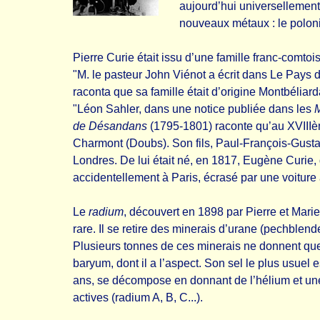
aujourd’hui universellement 
nouveaux métaux : le poloni
Pierre Curie était issu d’une famille franc-comt
"M. le pasteur John Viénot a écrit dans Le Pays d
raconta que sa famille était d’origine Montbéliard
"Léon Sahler, dans une notice publiée dans les
M
de Désandans
(1795-1801) raconte qu’au XVIIIèm
Charmont (Doubs). Son fils, Paul-François-Gusta
Londres. De lui était né, en 1817, Eugène Curie, 
accidentellement à Paris, écrasé par une voiture
Le
radium
, découvert en 1898 par Pierre et Mari
rare. Il se retire des minerais d’urane (pechble
Plusieurs tonnes de ces minerais ne donnent que
baryum, dont il a l’aspect. Son sel le plus usue
ans, se décompose en donnant de l’hélium et un
actives (radium A, B, C...).