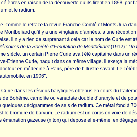
célèbres en raison de la découverte qu’ils firent en 1898, par 
um et le radium.
oise, comme le retrace la revue Franche-Comté et Monts Jura da
e Montbéliard qu’il y a une vingtaine d’années, à une réception 
aise. Il n’y a rien de surprenant à cela car le nom de Curie est 
émoires de la Société d’Emulation de Montbéliard
(1912) :
Un 
e siècle, un certain Pierre Curie avait été capitaine dans un r
ve-Etienne Curie, naquit dans ce même village. Il exerça la mé
docteur en médecine à Paris, père de l’illustre savant. Le célèb
 automobile, en 1906".
e Curie dans les résidus barytiques obtenus en cours du traite
nde de Bohême, carnolite ou vanadate double d’uranyle et de pot
 quelques décigrammes de sels de radium. Ce métal fond à 700°
l est le bromure de baryum. Le radium est un corps en voie de dé
e émanation gazeuse (niton) qui dépose elle-même, en dégagean