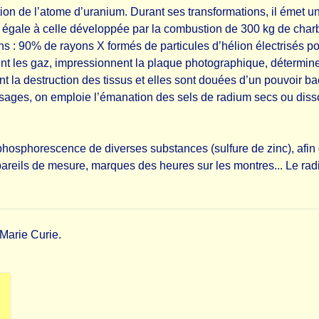
ion de l’atome d’uranium. Durant ses transformations, il émet u
gale à celle développée par la combustion de 300 kg de charbo
ons : 90% de rayons X formés de particules d’hélion électrisés 
t les gaz, impressionnent la plaque photographique, déterminent
 la destruction des tissus et elles sont douées d’un pouvoir ba
usages, on emploie l’émanation des sels de radium secs ou dis
phosphorescence de diverses substances (sulfure de zinc), afin 
pareils de mesure, marques des heures sur les montres... Le rad
 Marie Curie.