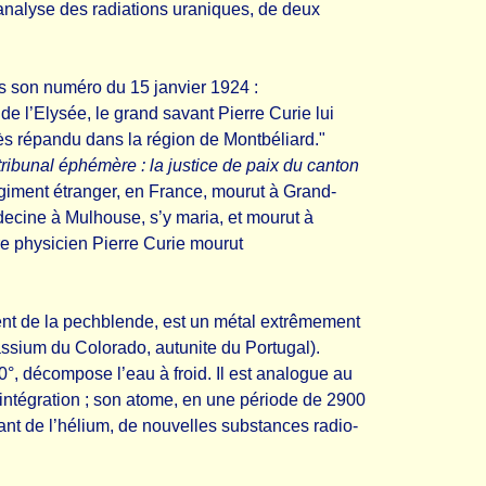
l’analyse des radiations uraniques, de deux
ns son numéro du 15 janvier 1924 :
de l’Elysée, le grand savant Pierre Curie lui
très répandu dans la région de Montbéliard."
tribunal éphémère : la justice de paix du canton
égiment étranger, en France, mourut à Grand-
decine à Mulhouse, s’y maria, et mourut à
re physicien Pierre Curie mourut
ment de la pechblende, est un métal extrêmement
assium du Colorado, autunite du Portugal).
, décompose l’eau à froid. Il est analogue au
sintégration ; son atome, en une période de 2900
t de l’hélium, de nouvelles substances radio-