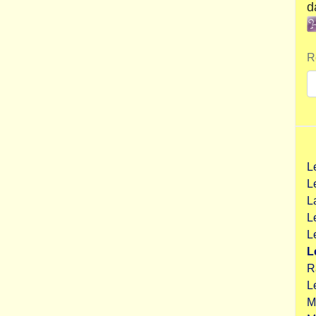
d
R
L
L
L
L
L
L
R
L
M