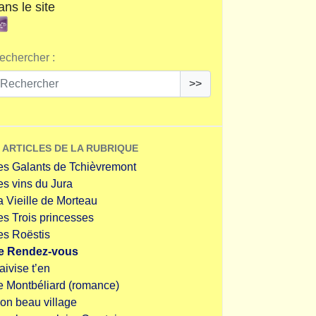
ans le site
echercher :
>>
ARTICLES DE LA RUBRIQUE
es Galants de Tchièvremont
es vins du Jura
a Vieille de Morteau
es Trois princesses
es Roëstis
e Rendez-vous
aivise t’en
e Montbéliard (romance)
on beau village