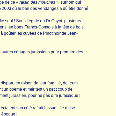
age de ce «
raisin des mouches
», surnom qui
année 2003 où le ban des vendanges a dû être donné
ifié seul ! Sous l’égide du Dr Guyot, plusieurs
iens, en bons Francs-Comtois à la tête de bois,
u’à goûter les cuvées de Pinot noir de Jean-
s autres cépages jurassiens pour produire des
sparu en raison de leur fragilité, de leurs
nt un poème et méritent un petit coup de
ment jurassien, pour ne pas dire jurassique !
réciaient son côté rafraîchissant. Je n’ose
e époque !