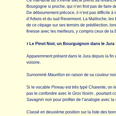
Ce mal-aimé du XVème siècle prend sa revanche a
Bourgogne si proche, qui n’en finit pas de faire de 
De débourrement précoce, il n’est pas difficile 
d’Arbois et du sud Revermont. La Mailloche, les B
de ce cépage sur ses terroirs de prédilection, lors
finesse avec les meilleurs, y compris ceux de la
Le Pinot Noir, un Bourguignon dans le Jura 
Apparemment présent dans le Jura depuis la fin
voisine.
Surnommé
Maurillon
en raison de sa couleur noire
Si le vocable
Pineau
est très typé Charente, on l
pas le confondre avec le
Gros Noirin
, pourtant c
Savagnin noir
pour profiter de l’analogie avec la
Classé en deuxième position sur la liste des bons 