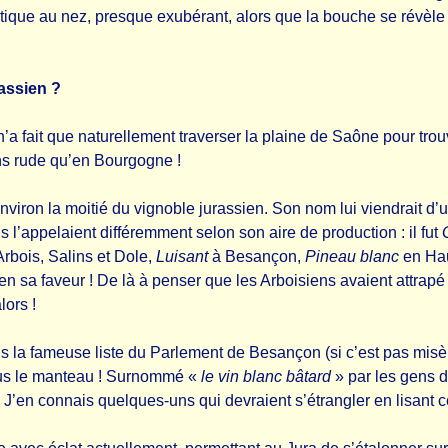
ique au nez, presque exubérant, alors que la bouche se révèle s
assien ?
’a fait que naturellement traverser la plaine de Saône pour trouv
ns rude qu’en Bourgogne !
nviron la moitié du vignoble jurassien. Son nom lui viendrait d’
’appelaient différemment selon son aire de production : il fut
rbois, Salins et Dole,
Luisant
à Besançon,
Pineau blanc
en Ha
sa faveur ! De là à penser que les Arboisiens avaient attrapé l
lors !
 fameuse liste du Parlement de Besançon (si c’est pas misère 
ous le manteau ! Surnommé «
le vin blanc bâtard
» par les gens d’
 J’en connais quelques-uns qui devraient s’étrangler en lisant c