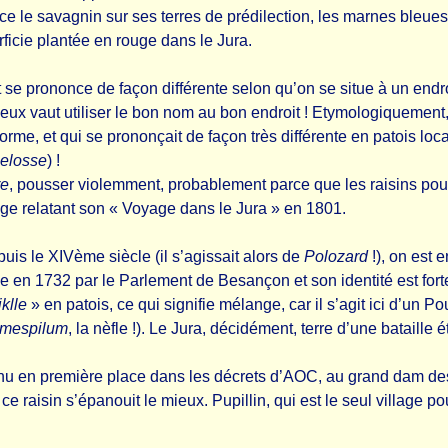
e le savagnin sur ses terres de prédilection, les marnes bleues
rficie plantée en rouge dans le Jura.
et se prononce de façon différente selon qu’on se situe à un end
mieux vaut utiliser le bon nom au bon endroit ! Etymologiquement,
rme, et qui se prononçait de façon très différente en patois local
elosse
) !
re
, pousser violemment, probablement parce que les raisins pous
age relatant son « Voyage dans le Jura » en 1801.
is le XIVème siècle (il s’agissait alors de
Polozard
!), on est e
liée en 1732 par le Parlement de Besançon et son identité est fo
klle
» en patois, ce qui signifie mélange, car il s’agit ici d’un Po
mespilum
, la nèfle !). Le Jura, décidément, terre d’une bataill
enu en première place dans les décrets d’AOC, au grand dam des
 raisin s’épanouit le mieux. Pupillin, qui est le seul village pou