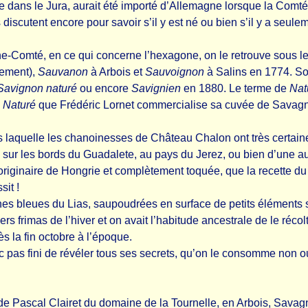
e dans le Jura, aurait été importé d’Allemagne lorsque la Comté
iscutent encore pour savoir s’il y est né ou bien s’il y a seuleme
e-Comté, en ce qui concerne l’hexagone, on le retrouve sous l
lement),
Sauvanon
à Arbois et
Sauvoignon
à Salins en 1774. So
Savignon naturé
ou encore
Savignien
en 1880. Le terme de
Nat
e
Naturé
que Frédéric Lornet commercialise sa cuvée de Savagni
 laquelle les chanoinesses de Château Chalon ont très certaine
e sur les bords du Guadalete, au pays du Jerez, ou bien d’une aut
originaire de Hongrie et complètement toquée, que la recette du 
sit !
nes bleues du Lias, saupoudrées en surface de petits éléments s
ers frimas de l’hiver et on avait l’habitude ancestrale de le réc
s la fin octobre à l’époque.
 pas fini de révéler tous ses secrets, qu’on le consomme non oui
 de Pascal Clairet du domaine de la Tournelle, en Arbois, Savagn