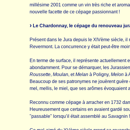
millésime 2001 comme un vin très riche et aromat
nouvelle facette de ce cépage passionnant !
Le Chardonnay, le cépage du renouveau jur
Présent dans le Jura depuis le XIVème siècle, il n
Revermont. La concurrence y était peut-être moi
En terme de surface, il représente actuellement e
abondamment. Pour se démarquer, les Jurassiens l
Roussette
,
Moulan
, et
Melan
à Poligny,
Melon
à A
Beaucoup de ses patronymes ne jouèrent guère en 
mel, mellis, le miel, que ses arômes évoquaient a
Reconnu comme cépage à arracher en 1732 dans la
Heureusement que certains en avaient gardé s
"passable" lorsqu’il était assemblé au Savagnin !