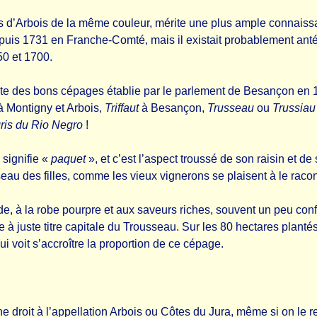
ns d’Arbois de la même couleur, mérite une plus ample connais
depuis 1731 en Franche-Comté, mais il existait probablement ant
50 et 1700.
ste des bons cépages établie par le parlement de Besançon en 173
 Montigny et Arbois,
Triffaut
à Besançon,
Trusseau
ou
Trussiau
gris du Rio Negro
!
 signifie «
paquet
», et c’est l’aspect troussé de son raisin et de 
 des filles, comme les vieux vignerons se plaisent à le raconter
de, à la robe pourpre et aux saveurs riches, souvent un peu confit
à juste titre capitale du Trousseau. Sur les 80 hectares planté
ui voit s’accroître la proportion de ce cépage.
nne droit à l’appellation Arbois ou Côtes du Jura, même si on le 