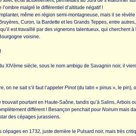
vec éclat actuellement, permettant au Jura de s’étalonner sur 
l’ombre malgré le différentiel d’altitude négatif !
à implanter, même en région semi-montagneuse, mais il se révèle 
ruyères, Curon, la Bardette et les Grands Teppes, entre autres, 
qu’il est travaillé par des vignerons talentueux, qui cherchent à 
 Bourgogne voisine.
!
 du XIVème siècle, sous le nom ambigu de Savagnin noir, il vi
, on ne sait s‘il faut l‘appeler
Pinot
(du latin « pinus », le pin),
e trouvait pourtant en Haute-Saône, tandis qu’à Salins, Arbois ou
omplètement différent ! Besançon penchait pour
Noirum
mais dan
 star des cépages jurassiens.
cépages en 1732, juste derrière le Pulsard noir, mais très critiq