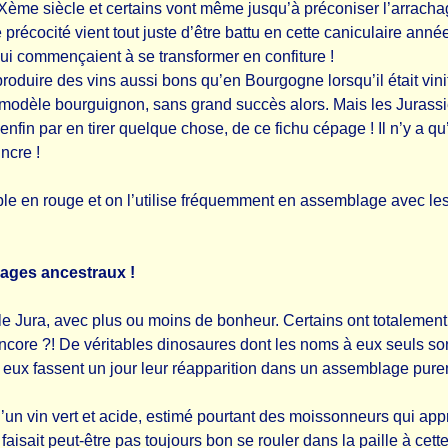
Xème siècle et certains vont même jusqu’à préconiser l’arrach
 de précocité vient tout juste d’être battu en cette caniculaire 
 qui commençaient à se transformer en confiture !
s produire des vins aussi bons qu’en Bourgogne lorsqu’il était vin
le modèle bourguignon, sans grand succès alors. Mais les Jurass
enfin par en tirer quelque chose, de ce fichu cépage ! Il n’y a q
ncre !
ble en rouge et on l’utilise fréquemment en assemblage avec le
pages ancestraux !
 Jura, avec plus ou moins de bonheur. Certains ont totalement di
encore ?! De véritables dinosaures dont les noms à eux seuls so
tre eux fassent un jour leur réapparition dans un assemblage pure
e d’un vin vert et acide, estimé pourtant des moissonneurs qui app
faisait peut-être pas toujours bon se rouler dans la paille à cett