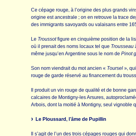
Ce cépage rouge, à l’origine des plus grands vi
origine est ancestrale ; on en retrouve la trace 
des immigrants savoyards ou valaisans entre 16
Le
Troussot
figure en cinquième position de la li
où il prenait des noms locaux tel que
Trousseau
à
même jusqu’en Argentine sous le nom de
Pinot 
Son nom viendrait du mot ancien «
Toursel
», qui
rouge de garde réservé au financement du trousseau
Il produit un vin rouge de qualité et de bonne gar
calcaires de Montigny-les Arsures, autoproclamée 
Arbois, dont la moitié à Montigny, seul vignoble q
Le Ploussard, l’âme de Pupillin
Il s’agit de l’un des trois cépages rouges qui do