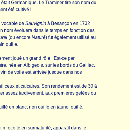
 était Germanique. Le Traminer tire son nom du
nt été cultivé !
e vocable de
Sauvignin
à Besançon en 1732
n nom évoluera dans le temps en fonction des
urel
(ou encore
Naturé
) fut également utilisé au
n ouillé.
ment joué un grand rôle ! Est-ce par
re, née en Albigeois, sur les bords du Gaillac,
vin de voile est arrivée jusque dans nos
iliceux et calcaires. Son rendement est de 30 à
olter assez tardivement, aux premières gelées ou
llé en blanc, non ouillé en jaune, ouillé,
in récolté en surmaturité, apparaît dans le