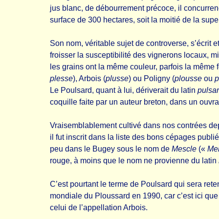
jus blanc, de débourrement précoce, il concurrenc
surface de 300 hectares, soit la moitié de la supe
Son nom, véritable sujet de controverse, s’écrit 
froisser la susceptibilité des vignerons locaux, 
les grains ont la même couleur, parfois la même fo
plesse
), Arbois (
plusse
) ou Poligny (
plousse
ou
p
Le Poulsard, quant à lui, dériverait du latin
pulsa
coquille faite par un auteur breton, dans un ouvr
Vraisemblablement cultivé dans nos contrées depu
il fut inscrit dans la liste des bons cépages pub
peu dans le Bugey sous le nom de
Mescle
(«
Mei
rouge, à moins que le nom ne provienne du latin
C’est pourtant le terme de Poulsard qui sera ret
mondiale du Ploussard en 1990, car c’est ici que ce
celui de l’appellation Arbois.