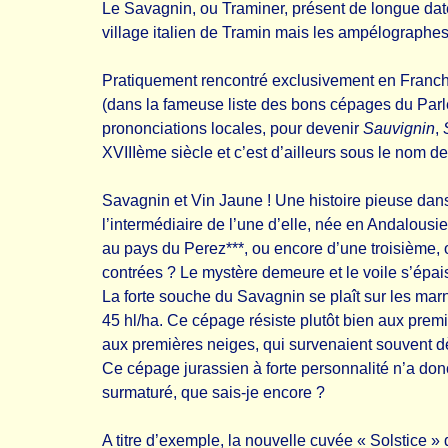
Le Savagnin, ou Traminer, présent de longue dat
village italien de Tramin mais les ampélographes d
Pratiquement rencontré exclusivement en Franch
(dans la fameuse liste des bons cépages du Par
prononciations locales, pour devenir
Sauvignin
,
XVIIIème siècle et c’est d’ailleurs sous le nom d
Savagnin et Vin Jaune ! Une histoire pieuse dans
l’intermédiaire de l’une d’elle, née en Andalousi
au pays du Perez***, ou encore d’une troisième, 
contrées ? Le mystère demeure et le voile s’épais
La forte souche du Savagnin se plaît sur les mar
45 hl/ha. Ce cépage résiste plutôt bien aux premi
aux premières neiges, qui survenaient souvent dè
Ce cépage jurassien à forte personnalité n’a donc
surmaturé, que sais-je encore ?
A titre d’exemple, la nouvelle cuvée « Solstice »