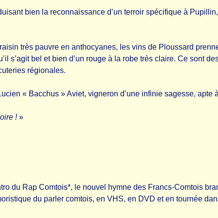
duisant bien la reconnaissance d’un terroir spécifique à Pupilli
aisin très pauvre en anthocyanes, les vins de Ploussard prennent
il s’agit bel et bien d’un rouge à la robe très claire. Ce sont de
cuteries régionales.
 Lucien « Bacchus » Aviet, vigneron d’une infinie sagesse, apte à
oire !
»
’intro du Rap Comtois*, le nouvel hymne des Francs-Comtois br
ristique du parler comtois, en VHS, en DVD et en tournée dans