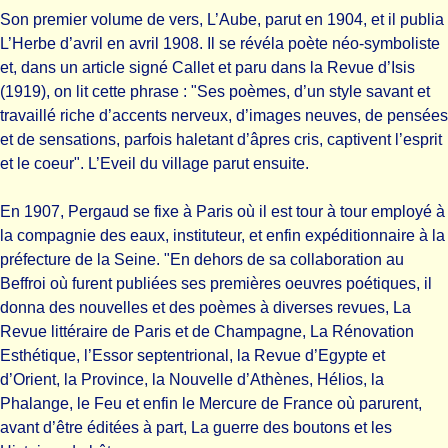
Son premier volume de vers, L’Aube, parut en 1904, et il publia
L’Herbe d’avril en avril 1908. Il se révéla poète néo-symboliste
et, dans un article signé Callet et paru dans la Revue d’Isis
(1919), on lit cette phrase : "Ses poèmes, d’un style savant et
travaillé riche d’accents nerveux, d’images neuves, de pensées
et de sensations, parfois haletant d’âpres cris, captivent l’esprit
et le coeur". L’Eveil du village parut ensuite.
En 1907, Pergaud se fixe à Paris où il est tour à tour employé à
la compagnie des eaux, instituteur, et enfin expéditionnaire à la
préfecture de la Seine. "En dehors de sa collaboration au
Beffroi où furent publiées ses premières oeuvres poétiques, il
donna des nouvelles et des poèmes à diverses revues, La
Revue littéraire de Paris et de Champagne, La Rénovation
Esthétique, l’Essor septentrional, la Revue d’Egypte et
d’Orient, la Province, la Nouvelle d’Athènes, Hélios, la
Phalange, le Feu et enfin le Mercure de France où parurent,
avant d’être éditées à part, La guerre des boutons et les