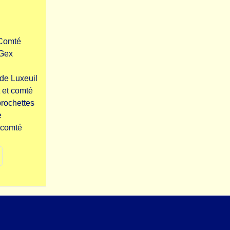
-Comté
 Gex
de Luxeuil
 et comté
brochettes
e
 comté