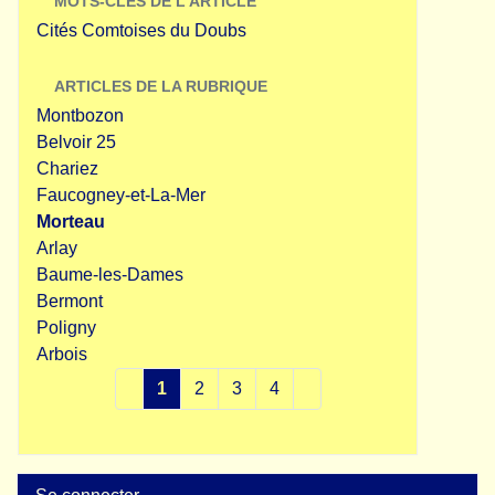
MOTS-CLÉS DE L'ARTICLE
Cités Comtoises du Doubs
ARTICLES DE LA RUBRIQUE
Montbozon
Belvoir 25
Chariez
Faucogney-et-La-Mer
Morteau
Arlay
Baume-les-Dames
Bermont
Poligny
Arbois
1
2
3
4