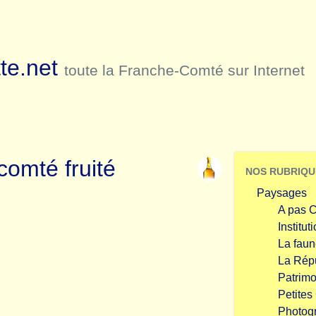
te.net
toute la Franche-Comté sur Internet
comté fruité
NOS RUBRIQU
Paysages
A pas C
Institut
La faun
La Rép
Patrim
Petites
Photog