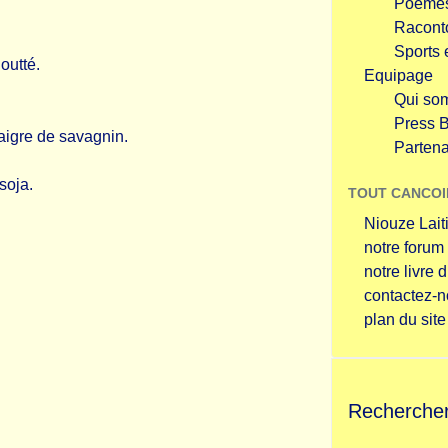
Poème
Racont
Sports e
outté.
Equipage
Qui so
Press 
aigre de savagnin.
Partena
 soja.
TOUT CANCOI
Niouze Lait
notre forum
notre livre d
contactez-
plan du site
Recherche