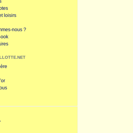
s
otes
t loisirs
mmes-nous ?
Book
ires
LLOTTE.NET
ière
’or
nous
r