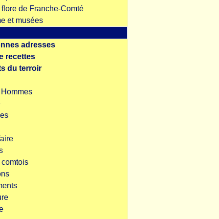
t flore de Franche-Comté
me et musées
nnes adresses
e recettes
s du terroir
s Hommes
e
es
aire
s
s comtois
ons
ents
ure
e