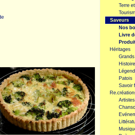
Terre e
Touris
de
Saveurs
Nos bo
Livre d
Produit
Héritages
Grand
Histoir
Légend
Patois
Savoir f
Re.création
Artiste
Chans
Evénem
Littérat
Musiqu