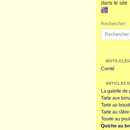
dans le site
Rechercher :
MOTS-CLÉS 
Comté
ARTICLES D
La galette d
Tarte aux toma
Tarte au boud
Tarte au râble
Tourte au poul
Quiche au bro