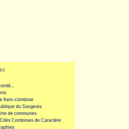
ES
omté...
ions
e franc-comtoise
ublique du Saugeais
oine de communes
 Cités Comtoises de Caractère
raphies