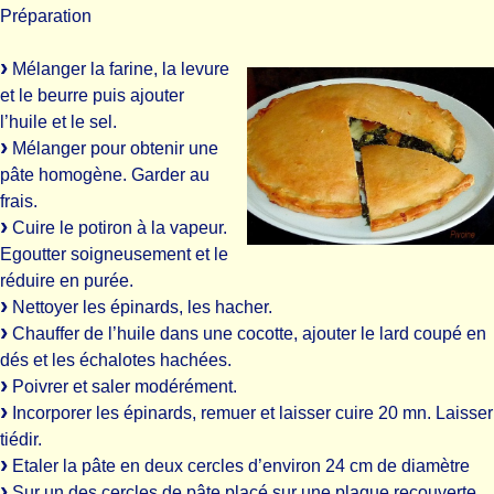
Préparation
Mélanger la farine, la levure
et le beurre puis ajouter
l’huile et le sel.
Mélanger pour obtenir une
pâte homogène. Garder au
frais.
Cuire le potiron à la vapeur.
Egoutter soigneusement et le
réduire en purée.
Nettoyer les épinards, les hacher.
Chauffer de l’huile dans une cocotte, ajouter le lard coupé en
dés et les échalotes hachées.
Poivrer et saler modérément.
Incorporer les épinards, remuer et laisser cuire 20 mn. Laisser
tiédir.
Etaler la pâte en deux cercles d’environ 24 cm de diamètre
Sur un des cercles de pâte placé sur une plaque recouverte