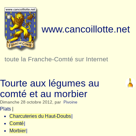
www.cancoillotte.net
toute la Franche-Comté sur Internet
Tourte aux légumes au
comté et au morbier
Dimanche 28 octobre 2012
,
par
Pivoine
Plats
|
Charcuteries du Haut-Doubs
|
Comté
|
Morbier
|