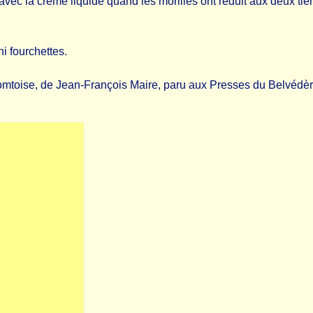
es avec la crème liquide quand les morilles ont réduit aux deux t
i fourchettes.
comtoise, de Jean-François Maire, paru aux Presses du Belvédè